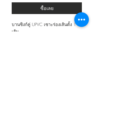
ซื้อเลย
บานซิงก์คู่ UPVC เซาะร่องเส้นตั้ง 1
เส้น
รุ่น
: MUD-01
ขนาด
: 87 x 67 x 10 ซม.
สีมาตรฐาน
: 1.ขาวลายไม้ 2.ลายไม้
สักธรรมชาติ 3.ลายไม้อ่อน 4.เทา
อ่อนลายไม้
วัสดุ
: UPVC
กลับไปข้างบนสุด
All rights reserved. © 2024 Furniture