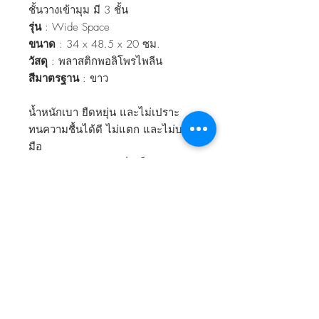
ชั้นวางเข้ามุม มี 3 ชั้น
รุ่น
: Wide Space
ขนาด
: 34 x 48.5 x 20 ซม.
วัสดุ
: พลาสติกพอลิโพรไพลีน
สีมาตรฐาน
: ขาว
น้ำหนักเบา ยืดหยุ่น และไม่เปราะ
ทนความชื้นได้ดี ไม่แตก และไม่บาด
มือ
ปลอดภัยสำหรับบ้านที่มีเด็กและผู้สูง
อายุ
ทนทานต่อแรงกระแทกสู
ข้อมูลสินค้า
ชั้นวางเข้ามุม มี 3 ชั้น
ประเทศผู้ผลิต
รุ่น
: Wide Space
ขนาด
: 34 x 48.5 x 20 ซม.
ประเทศไทย
วัสดุ
: พลาสติกพอลิโพรไพลีน