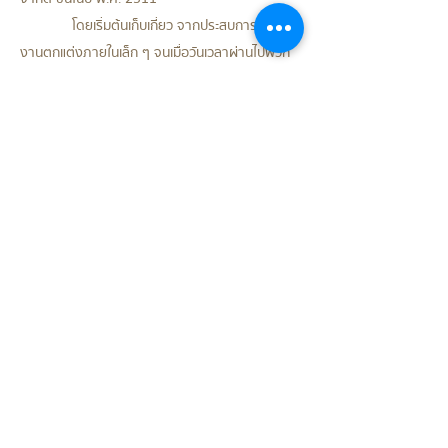
โดยเริ่มต้นเก็บเกี่ยว จากประสบการณ์การ
งานตกแต่งภายในเล็ก ๆ จนเมื่อวันเวลาผ่านไปพวก
เขาก็ได้สร้าง แอ็คเมนฯ ให้เติบใหญ่ไปพร้อม ๆ กับ
ประสบการณ์และฝีมือของพวกเขา
แอ็คเมนฯ เน้นสร้างสรรค์ผลงานด้าน
การตกแต่งภายใน ไม่ว่าจะเป็น บ้าน สำนักงาน ร้าน
อาหาร
ห้างสรรพสินค้า อพาร์ทเมนต์ รวมถึง
โรงแรมต่าง ๆ แต่เราก็ยังไม่หยุด
ที่จะริเริ่มสิ่งใหม่ ๆ
ในปี พ.ศ. 2523 แอ็คเมนฯ ก็เพิ่ม
ผลิตภัณฑ์ด้านเฟอร์นิเจอร์สำนักงาน และในปี พ.ศ.
2548 แอ็คเมนฯ ได้ซื้อลิขสิทธิ์การผลิตชุดครัวจาก
ประเทศเยอรมันนี เข้ามาเป็นส่วนหนึ่งของความเป็น
มืออาชีพของเรา
ตลอดระยะเวลา 50 กว่าปีที่ผ่านมา แอ็ค
เมนฯ ยังคงมุ่งมั่นและพัฒนาการผลิตเฟอร์นิเจอร์
ชนิดต่าง ๆ เพื่อตอบสนองความต้องการของลูกค้า
ในทุกกลุ่ม และทุกหมู่เหล่า