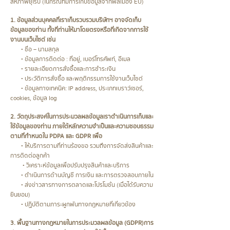
สหภาพยุโรป (ในกรณีที่มีการเก็บข้อมูลจากพลเมือง EU)
1. ข้อมูลส่วนบุคคลที่เราเก็บรวบรวมบริษัทฯ อาจจัดเก็บ
ข้อมูลของท่าน ทั้งที่ท่านให้มาโดยตรงหรือที่เกิดจากการใช้
งานบนเว็บไซต์ เช่น
• ชื่อ – นามสกุล
• ข้อมูลการติดต่อ : ที่อยู่, เบอร์โทรศัพท์, อีเมล
• รายละเอียดการสั่งซื้อและการชำระเงิน
• ประวัติการสั่งซื้อ และพฤติกรรมการใช้งานเว็บไซต์
• ข้อมูลทางเทคนิค: IP address, ประเภทเบราว์เซอร์,
cookies, ข้อมูล log
2. วัตถุประสงค์ในการประมวลผลข้อมูลเราดำเนินการเก็บและ
ใช้ข้อมูลของท่าน ภายใต้หลักความจำเป็นและความชอบธรรม
ตามที่กำหนดใน PDPA และ GDPR เพื่อ
• ให้บริการตามที่ท่านร้องขอ รวมถึงการจัดส่งสินค้าและ
การติดต่อลูกค้า
• วิเคราะห์ข้อมูลเพื่อปรับปรุงสินค้าและบริการ
• ดำเนินการด้านบัญชี การเงิน และการตรวจสอบภายใน
• ส่งข่าวสารทางการตลาดและโปรโมชั่น (เมื่อได้รับความ
ยินยอม)
• ปฏิบัติตามภาระผูกพันทางกฎหมายที่เกี่ยวข้อง
3. พื้นฐานทางกฎหมายในการประมวลผลข้อมูล (GDPR)การ